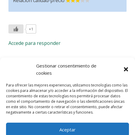
Relación calidad-precio
+1
Accede para responder
Deja una respuesta
Gestionar consentimiento de
cookies
Lo siento, debes estar
conectado
para publicar un
Para ofrecer las mejores experiencias, utilizamos tecnologías como las
comentario.
cookies para almacenar y/o acceder a la información del dispositivo. El
consentimiento de estas tecnologías nos permitirá procesar datos
Entra con tu red social
como el comportamiento de navegación o las identificaciones únicas
en este sitio. No consentir o retirar el consentimiento, puede afectar
He leído y acepto la
Política de Privacidad
negativamente a ciertas características y funciones.
Aceptar