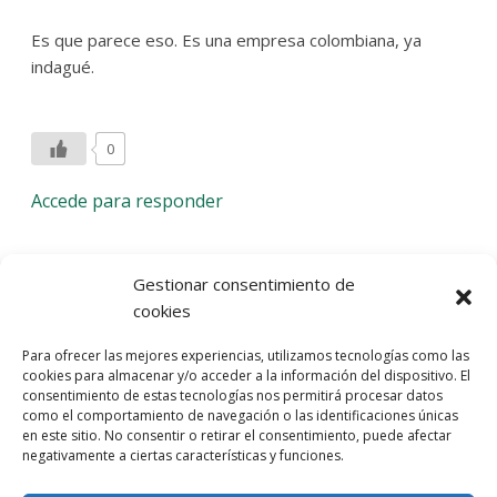
Es que parece eso. Es una empresa colombiana, ya
indagué.
0
Accede para responder
Deja una respuesta
Gestionar consentimiento de
cookies
Lo siento, debes estar
conectado
para publicar un
Para ofrecer las mejores experiencias, utilizamos tecnologías como las
comentario.
cookies para almacenar y/o acceder a la información del dispositivo. El
consentimiento de estas tecnologías nos permitirá procesar datos
Entra con tu red social
como el comportamiento de navegación o las identificaciones únicas
en este sitio. No consentir o retirar el consentimiento, puede afectar
He leído y acepto la
Política de Privacidad
negativamente a ciertas características y funciones.