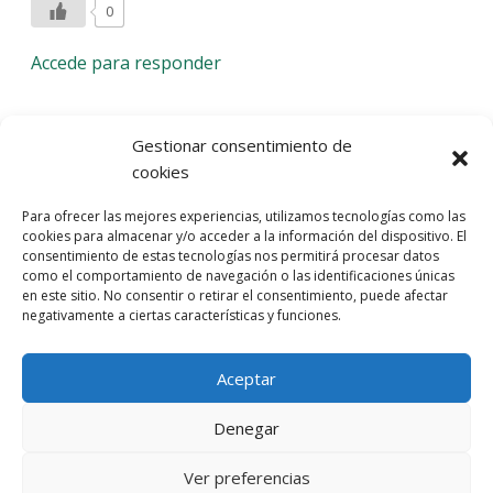
0
Accede para responder
Deja una respuesta
Gestionar consentimiento de
cookies
Lo siento, debes estar
conectado
para publicar un
Para ofrecer las mejores experiencias, utilizamos tecnologías como las
comentario.
cookies para almacenar y/o acceder a la información del dispositivo. El
consentimiento de estas tecnologías nos permitirá procesar datos
Entra con tu red social
como el comportamiento de navegación o las identificaciones únicas
en este sitio. No consentir o retirar el consentimiento, puede afectar
He leído y acepto la
Política de Privacidad
negativamente a ciertas características y funciones.
Aceptar
Denegar
Ver preferencias