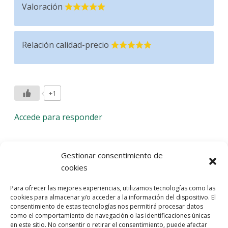
Valoración
Relación calidad-precio
+1
Accede para responder
Deja una respuesta
Gestionar consentimiento de
cookies
Lo siento, debes estar
conectado
para publicar un
Para ofrecer las mejores experiencias, utilizamos tecnologías como las
comentario.
cookies para almacenar y/o acceder a la información del dispositivo. El
consentimiento de estas tecnologías nos permitirá procesar datos
Entra con tu red social
como el comportamiento de navegación o las identificaciones únicas
en este sitio. No consentir o retirar el consentimiento, puede afectar
He leído y acepto la
Política de Privacidad