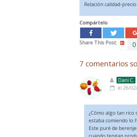
Relación calidad-precio
Compártelo
Share This Post:
0
7 comentarios so
Dani C.
el 26/02
¿Cómo algo tan rico s
estaba comiendo lo h
Este puré de berenjen
cuando tengan produc