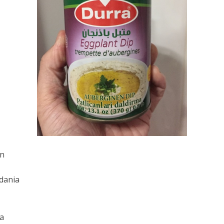
án
dania
ta