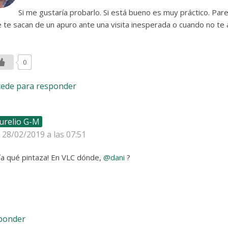
Si me gustaría probarlo. Si está bueno es muy práctico. Par
 te sacan de un apuro ante una visita inesperada o cuando no te 
0
cede para responder
urelio G-M
l 28/02/2019 a las 07:51
a qué pintaza! En VLC dónde,
@dani
?
sponder