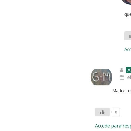
que
Ac
A
e
Madre mí
0
Accede para re