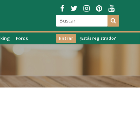
king
Foros
Entrar
¿Estás registrado?