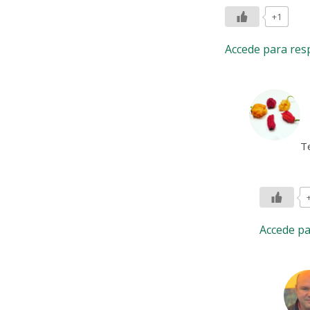
+1
Accede para re
Te
Accede p