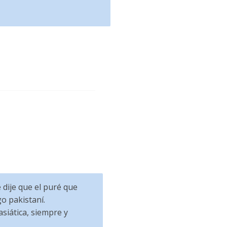
 dije que el puré que
o pakistaní.
asiática, siempre y