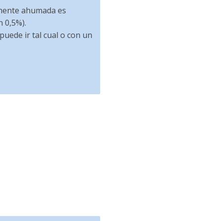
ramente ahumada es
n 0,5%).
puede ir tal cual o con un