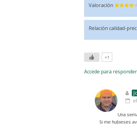
Valoración
Relación calidad-prec
+1
Accede para responder
J
e
Una sema
Si me hubieses a