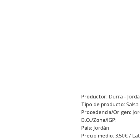
Productor:
Durra - Jord
Tipo de producto:
Salsa
Procedencia/Origen:
Jor
D.O./Zona/IGP:
País:
Jordán
Precio medio:
3.50€ / La