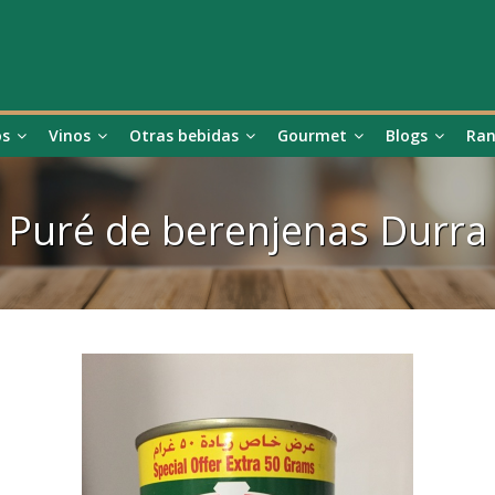
os
Vinos
Otras bebidas
Gourmet
Blogs
Ran
Puré de berenjenas Durra