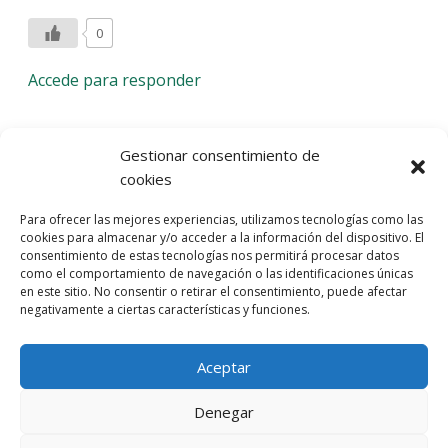
0
Accede para responder
Deja una respuesta
Gestionar consentimiento de
cookies
Lo siento, debes estar
conectado
para publicar un
Para ofrecer las mejores experiencias, utilizamos tecnologías como las
comentario.
cookies para almacenar y/o acceder a la información del dispositivo. El
consentimiento de estas tecnologías nos permitirá procesar datos
Entra con tu red social
como el comportamiento de navegación o las identificaciones únicas
en este sitio. No consentir o retirar el consentimiento, puede afectar
He leído y acepto la
Política de Privacidad
negativamente a ciertas características y funciones.
Aceptar
Denegar