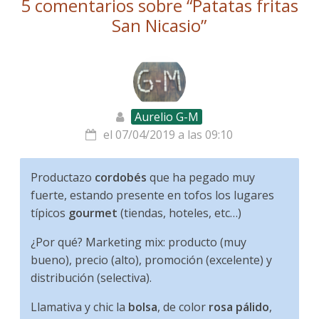
5 comentarios sobre “
Patatas fritas
San Nicasio
”
Aurelio G-M
el 07/04/2019 a las 09:10
Productazo
cordobés
que ha pegado muy
fuerte, estando presente en tofos los lugares
típicos
gourmet
(tiendas, hoteles, etc…)
¿Por qué? Marketing mix: producto (muy
bueno), precio (alto), promoción (excelente) y
distribución (selectiva).
Llamativa y chic la
bolsa
, de color
rosa pálido
,