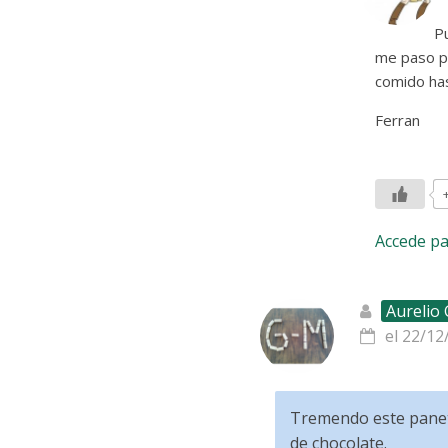
Pu
me paso po
comido has
Ferran
Accede p
Aurelio
el 22/12
Tremendo este panett
de chocolate.