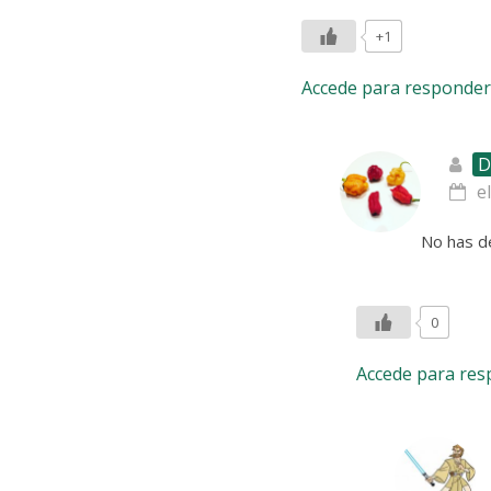
+1
Accede para responder
D
e
No has de
0
Accede para re