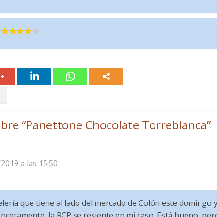
bre “
Panettone Chocolate Torreblanca
”
/2019 a las 15:50
elería que tiene al lado del mercado de Colón este domingo
inceramente, la RCP se resiente en mi caso. Está bueno, pero 