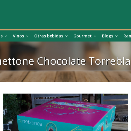
os
Vinos
Otras bebidas
Gourmet
Blogs
Ran
ettone Chocolate Torrebl