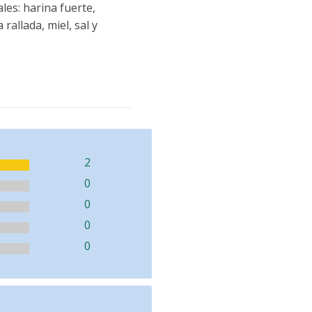
les: harina fuerte,
rallada, miel, sal y
2
0
0
0
0