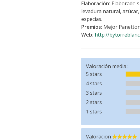
Elaboración:
Elaborado si
levadura natural, azúcar,
especias.
Premios:
Mejor Panettone
Web:
http://bytorreblanc
Valoración media :
5 stars
4 stars
3 stars
2 stars
1 stars
Valoración