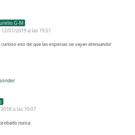
urelio G-M
l 12/01/2019 a las 19:51
 curioso eso de que las especias se vayan atenuando!
sponder
z
/2018 a las 10:07
 probado nunca.