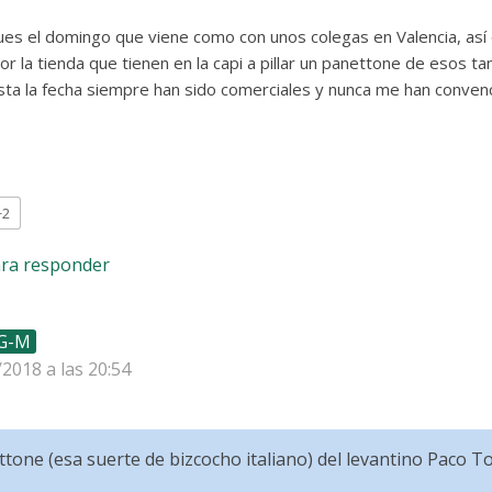
es el domingo que viene como con unos colegas en Valencia, así 
r la tienda que tienen en la capi a pillar un panettone de esos ta
ta la fecha siempre han sido comerciales y nunca me han convenc
+2
ara responder
 G-M
/2018 a las 20:54
one (esa suerte de bizcocho italiano) del levantino Paco To