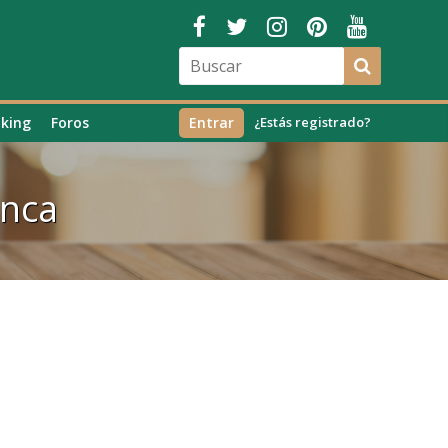
king
Foros
Entrar
¿Estás registrado?
anca