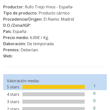
Productor:
Rufo Trejo Hnos - España
Tipo de producto:
Producto cárnico
Procedencia/Origen:
El Álamo. Madrid
D.O./Zona/IGP:
País:
España
Precio medio:
6.00€ / Kg.
Elaboración:
De temporada.
Premios:
Deberían.
Web:
Valoración media :
1
5 stars
0
4 stars
0
3 stars
0
2 stars