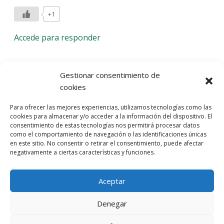
+1
Accede para responder
Deja una respuesta
Gestionar consentimiento de
cookies
Lo siento, debes estar
conectado
para publicar un
Para ofrecer las mejores experiencias, utilizamos tecnologías como las
comentario.
cookies para almacenar y/o acceder a la información del dispositivo. El
consentimiento de estas tecnologías nos permitirá procesar datos
Entra con tu red social
como el comportamiento de navegación o las identificaciones únicas
en este sitio. No consentir o retirar el consentimiento, puede afectar
He leído y acepto la
Política de Privacidad
negativamente a ciertas características y funciones.
Aceptar
Denegar