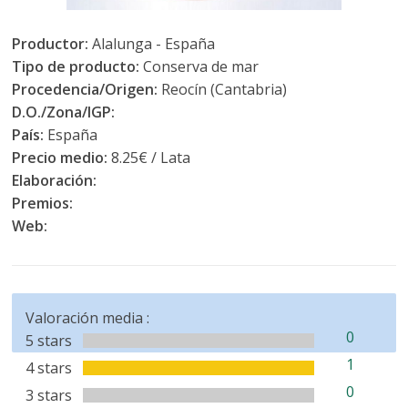
Productor:
Alalunga - España
Tipo de producto:
Conserva de mar
Procedencia/Origen:
Reocín (Cantabria)
D.O./Zona/IGP:
País:
España
Precio medio:
8.25€ / Lata
Elaboración:
Premios:
Web:
Valoración media :
0
5 stars
1
4 stars
0
3 stars