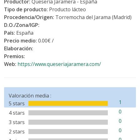
Productor:
Quesería Jaramera - España
Tipo de producto:
Producto lácteo
Procedencia/Origen:
Torremocha del Jarama (Madrid)
D.O./Zona/IGP:
País:
España
Precio medio:
0.00€ /
Elaboración:
Premios:
Web:
https://www.queseriajaramera.com/
Valoración media :
1
5 stars
0
4 stars
0
3 stars
0
2 stars
0