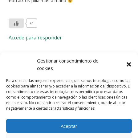
Patraix os pilla más a mano
+1
Accede para responder
Deja una respuesta
Gestionar consentimiento de
cookies
Lo siento, debes estar
conectado
para publicar un
Para ofrecer las mejores experiencias, utilizamos tecnologías como las
comentario.
cookies para almacenar y/o acceder a la información del dispositivo. El
consentimiento de estas tecnologías nos permitirá procesar datos
Entra con tu red social
como el comportamiento de navegación o las identificaciones únicas
en este sitio. No consentir o retirar el consentimiento, puede afectar
He leído y acepto la
Política de Privacidad
negativamente a ciertas características y funciones.
Aceptar