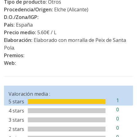
Tipo de producto:
Otros
Procedencia/Origen:
Elche (Alicante)
D.O./Zona/IGP:
País:
España
Precio medio:
5.60€ / L
Elaboración:
Elaborado con morralla de Peix de Santa
Pola.
Premios:
Web:
Valoración media :
1
5 stars
0
4 stars
0
3 stars
0
2 stars