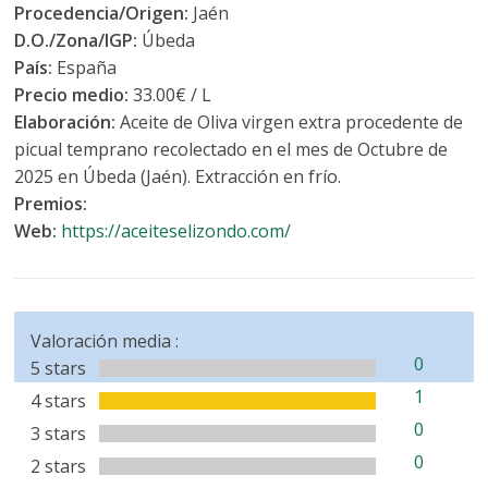
Procedencia/Origen:
Jaén
D.O./Zona/IGP:
Úbeda
País:
España
Precio medio:
33.00€ / L
Elaboración:
Aceite de Oliva virgen extra procedente de
picual temprano recolectado en el mes de Octubre de
2025 en Úbeda (Jaén). Extracción en frío.
Premios:
Web:
https://aceiteselizondo.com/
Valoración media :
0
5 stars
1
4 stars
0
3 stars
0
2 stars