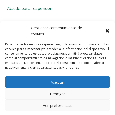
Accede para responder
Deja una respuesta
Gestionar consentimiento de
cookies
Lo siento, debes estar
conectado
para publicar un
Para ofrecer las mejores experiencias, utilizamos tecnologías como las
comentario.
cookies para almacenar y/o acceder a la información del dispositivo. El
consentimiento de estas tecnologías nos permitirá procesar datos
Entra con tu red social
como el comportamiento de navegación o las identificaciones únicas
en este sitio. No consentir o retirar el consentimiento, puede afectar
He leído y acepto la
Política de Privacidad
negativamente a ciertas características y funciones.
Aceptar
Denegar
Ver preferencias
© 2026 Gaudaru -
Aviso legal
-
Política de privacidad
-
Política de