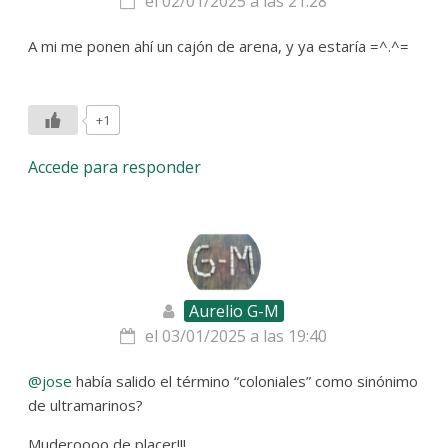
el 02/01/2025 a las 21:28
A mi me ponen ahí un cajón de arena, y ya estaría =^.^=
+1
Accede para responder
Aurelio G-M
el 03/01/2025 a las 19:40
@jose
había salido el término “coloniales” como sinónimo
de ultramarinos?
Muderoooo de placer!!!