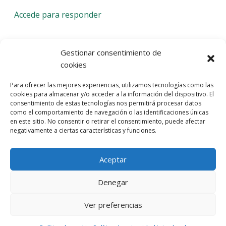
Accede para responder
Deja una respuesta
Gestionar consentimiento de
cookies
Lo siento, debes estar
conectado
para publicar un
Para ofrecer las mejores experiencias, utilizamos tecnologías como las
comentario.
cookies para almacenar y/o acceder a la información del dispositivo. El
consentimiento de estas tecnologías nos permitirá procesar datos
Entra con tu red social
como el comportamiento de navegación o las identificaciones únicas
en este sitio. No consentir o retirar el consentimiento, puede afectar
He leído y acepto la
Política de Privacidad
negativamente a ciertas características y funciones.
Aceptar
Denegar
Ver preferencias
© 2026 Gaudaru -
Aviso legal
-
Política de privacidad
-
Política de