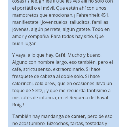
cosas ! Y lee. ¡¡ Y lee !! Que les ves allí no sólo con
el portátil o el móvil. Que están ahí con unos
mamotretos que emocionan. ¡ Fahrenheit 451,
manifiestate ! Jovenzuelos, talluditos, familias
jóvenes, algún perrete, algún gatete. Todo en
amor y compañía. Para todos hay sitio. Qué
buen lugar.
Y vaya, a lo que hay.
Café
. Mucho y bueno.
Alguno con nombre largo, eso también, pero el
café, strictu senso, extraordinario. Si hace
fresquete de cabeza al doble solo. Si hace
calorinchi, cold brew, que en ocasiones lleva un
toque de Seltz, ¡ y que me recuerda tantísimo a
mis cafés de infancia, en el Requena del Raval
Roig !
También hay mandanga de
comer
, pero de eso
no acostumbro. Bizcochos, tartas, tostadas y