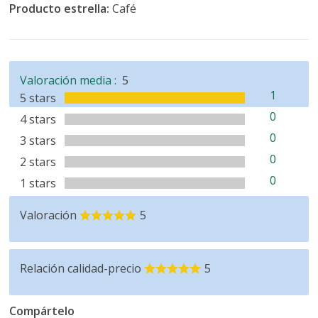
Producto estrella:
Café
Valoración media :
5
1
5 stars
0
4 stars
0
3 stars
0
2 stars
0
1 stars
Valoración
5
Relación calidad-precio
5
Compártelo