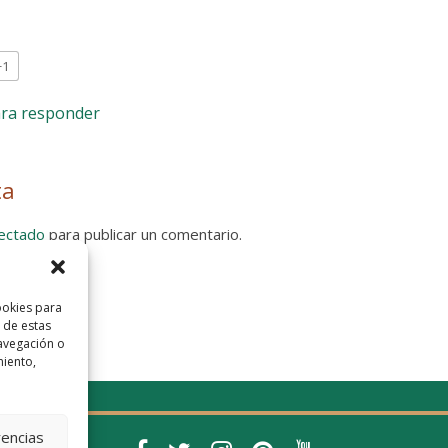
+1
ara responder
ta
ectado
para publicar un comentario.
 Privacidad
ookies para
 de estas
avegación o
miento,
rencias