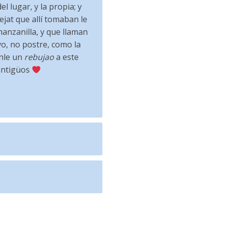
 lugar, y la propia; y
ejat que allí tomaban le
manzanilla, y que llaman
vo, no postre, como la
onle un
rebujao
a este
 antigüos