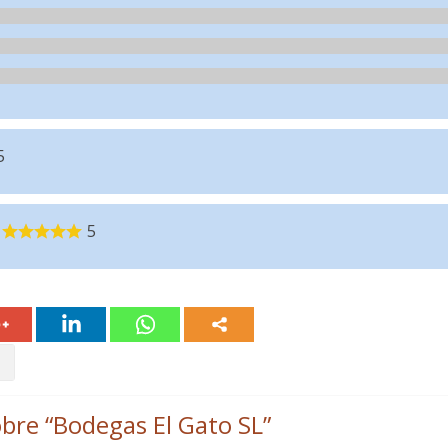
5
5
bre “
Bodegas El Gato SL
”