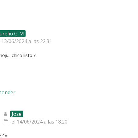
urelio G-M
l 13/06/2024 a las 22:31
ji… chico listo ?
sponder
Jose
el 14/06/2024 a las 18:20
^.^=