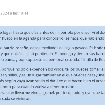
/2024 a las 18:44
 lugar hasta que días antes de mi periplo por el sur vi el 
r hueco en la agenda para conocerlo, se hace; que habiendo 
no
barrio roteño
, desde mediados del siglo pasado. Es
bode
y que quizá se está perdiendo. Es bodega y tienen sus barril
 cream… y por supuesto su personal cruzada: Tintilla de Rot
, porque no sólo expenden los vinos, te los puedes tomar al
s y sillas, y es un lugar familiar en el que puedes desayunar
ás según vaya avanzando el día. Leo que hacen bien el arra
o anoto para cuando vuelva a tener ocasión.
era plan llevarme vino a granel, por incómodo, y oye, que 
 cada se vinieron.