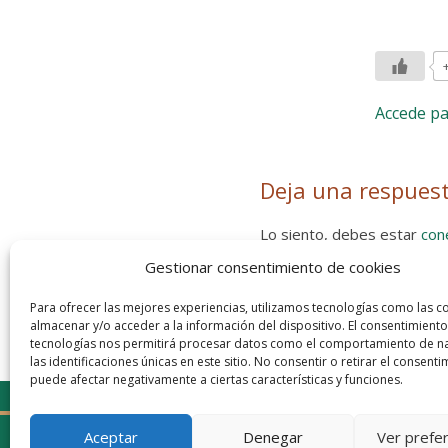
Accede p
Deja una respues
Lo siento, debes estar
con
Gestionar consentimiento de cookies
Entra con tu red social
He leído y acepto la
Política de
Para ofrecer las mejores experiencias, utilizamos tecnologías como las c
almacenar y/o acceder a la información del dispositivo. El consentimiento
tecnologías nos permitirá procesar datos como el comportamiento de n
las identificaciones únicas en este sitio. No consentir o retirar el consenti
puede afectar negativamente a ciertas características y funciones.
Aceptar
Denegar
Ver prefe