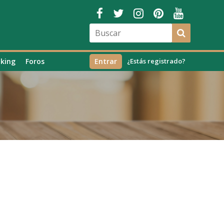
king
Foros
Entrar
¿Estás registrado?