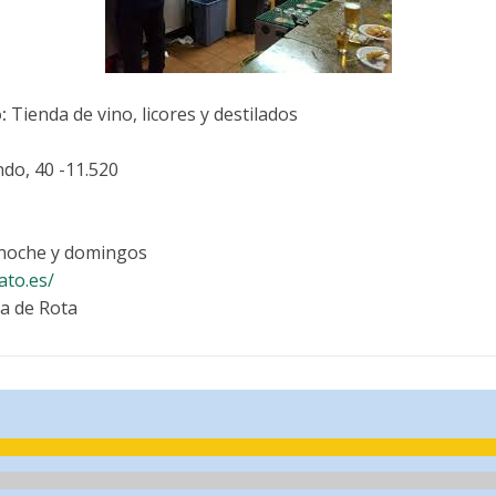
o:
Tienda de vino, licores y destilados
ndo, 40 -11.520
 noche y domingos
ato.es/
la de Rota