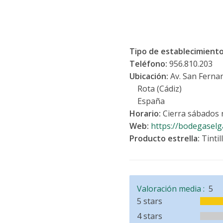
Tipo de establecimient
Teléfono:
956.810.203
Ubicación:
Av. San Ferna
Rota (Cádiz)
España
Horario:
Cierra sábados
Web:
https://bodegaselg
Producto estrella:
Tintil
Valoración media :
5
5 stars
4 stars