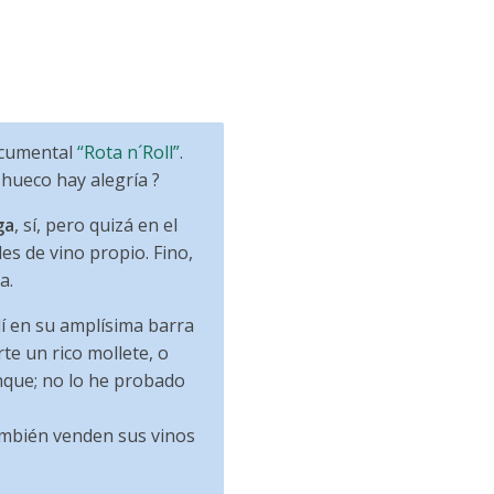
documental
“Rota n´Roll”
.
hueco hay alegría ?
ga
, sí, pero quizá en el
es de vino propio. Fino,
a.
lí en su amplísima barra
te un rico mollete, o
nque; no lo he probado
también venden sus vinos