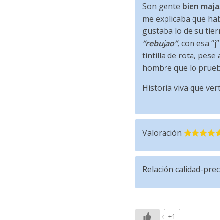
Son gente
bien maja
me explicaba que habi
gustaba lo de su tier
“rebujao”
, con esa “
tintilla de rota, pes
hombre que lo pruebe
Historia viva que ver
Valoración
Relación calidad-prec
+1