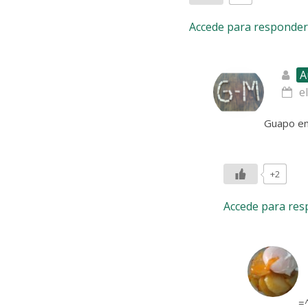
Accede para responder
A
e
Guapo emo
+2
Accede para re
=