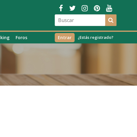
king
Foros
Entrar
¿Estás registrado?