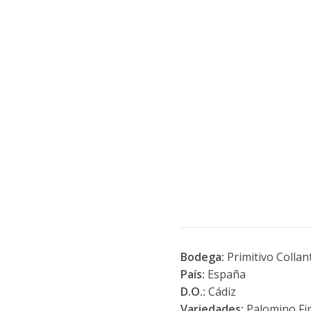
Bodega:
Primitivo Collan
País:
España
D.O.:
Cádiz
Variedades:
Palomino Fi