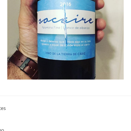
tes
no