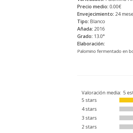
Precio medio:
0.00€
Envejecimiento:
24 meses
Tipo:
Blanco
Añada:
2016
Grado:
13.0°
Elaboración:
Palomino fermentado en bot
Valoración media:
5
es
5 stars
4 stars
3 stars
2 stars