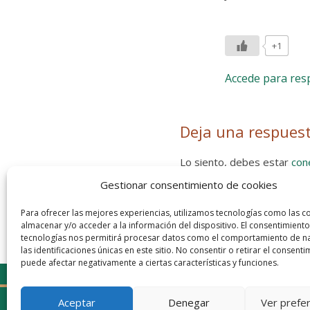
+1
Accede para re
Deja una respues
Lo siento, debes estar
con
Gestionar consentimiento de cookies
Entra con tu red social
He leído y acepto la
Política de
Para ofrecer las mejores experiencias, utilizamos tecnologías como las c
almacenar y/o acceder a la información del dispositivo. El consentimiento
tecnologías nos permitirá procesar datos como el comportamiento de n
las identificaciones únicas en este sitio. No consentir o retirar el consenti
puede afectar negativamente a ciertas características y funciones.
Aceptar
Denegar
Ver prefe