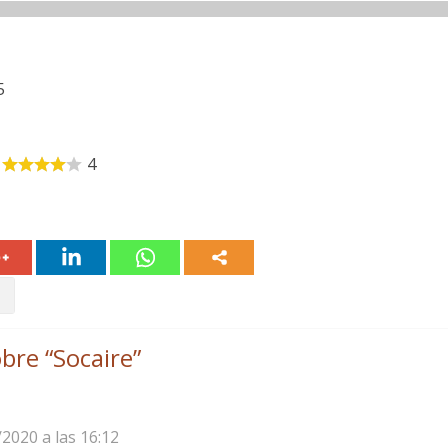
5
4
bre “
Socaire
”
/2020 a las 16:12