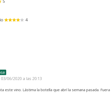
5
io
4
ose
l 03/06/2020 a las 20:13
a este vino. Lástima la botella que abrí la semana pasada. Fuera 