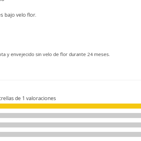
 bajo velo flor.
a y envejecido sin velo de flor durante 24 meses.
trellas de
1
valoraciones