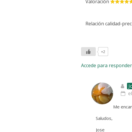
Valoración
Relación calidad-prec
+2
Accede para responder
J
e
Me encant
Saludos,
Jose