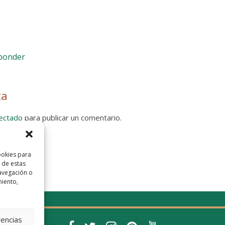
sponder
ta
ectado
para publicar un comentario.
 Privacidad
ookies para
 de estas
avegación o
miento,
rencias