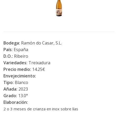
Bodega:
Ramón do Casar, S.L.
País:
España
D.O.:
Ribeiro
Variedades:
Treixadura
Precio medio:
14.25€
Envejecimiento:
Tipo:
Blanco
Añada:
2023
Grado:
13.0°
Elaboración:
2 o 3 meses de crianza en inox sobre lías