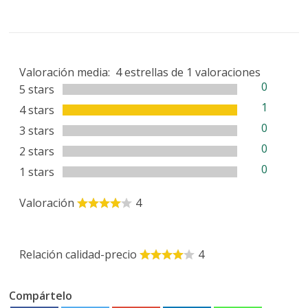
Valoración media:
4
estrellas de
1
valoraciones
0
5 stars
1
4 stars
0
3 stars
0
2 stars
0
1 stars
Valoración
4
Relación calidad-precio
4
Compártelo