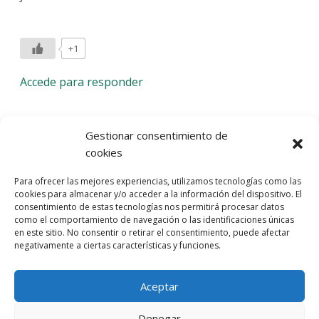
+1
Accede para responder
Deja una respuesta
Gestionar consentimiento de
cookies
Lo siento, debes estar
conectado
para publicar un
Para ofrecer las mejores experiencias, utilizamos tecnologías como las
comentario.
cookies para almacenar y/o acceder a la información del dispositivo. El
consentimiento de estas tecnologías nos permitirá procesar datos
Entra con tu red social
como el comportamiento de navegación o las identificaciones únicas
en este sitio. No consentir o retirar el consentimiento, puede afectar
He leído y acepto la
Política de Privacidad
negativamente a ciertas características y funciones.
Aceptar
Denegar