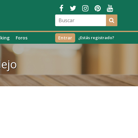
king
Foros
Entrar
¿Estás registrado?
dejo