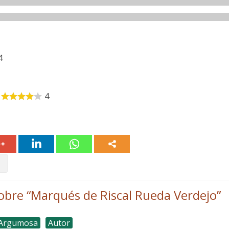
4
4
obre “
Marqués de Riscal Rueda Verdejo
”
 Argumosa
Autor