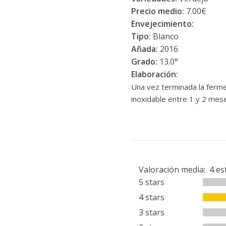
Precio medio:
7.00€
Envejecimiento:
Tipo:
Blanco
Añada:
2016
Grado:
13.0°
Elaboración:
Una vez terminada la fermen
inoxidable entre 1 y 2 mes
Valoración media:
4
es
5 stars
4 stars
3 stars