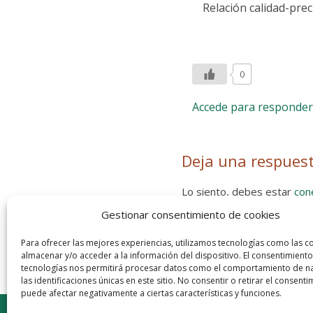
Relación calidad-prec
0
Accede para responder
Deja una respues
Lo siento, debes estar
con
Gestionar consentimiento de cookies
Entra con tu red social
He leído y acepto la
Política de
Para ofrecer las mejores experiencias, utilizamos tecnologías como las c
almacenar y/o acceder a la información del dispositivo. El consentimiento
tecnologías nos permitirá procesar datos como el comportamiento de n
las identificaciones únicas en este sitio. No consentir o retirar el consenti
puede afectar negativamente a ciertas características y funciones.