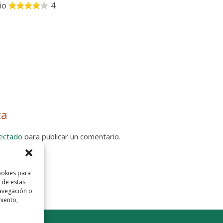
io
4
ta
ectado
para publicar un comentario.
 Privacidad
ookies para
 de estas
avegación o
miento,