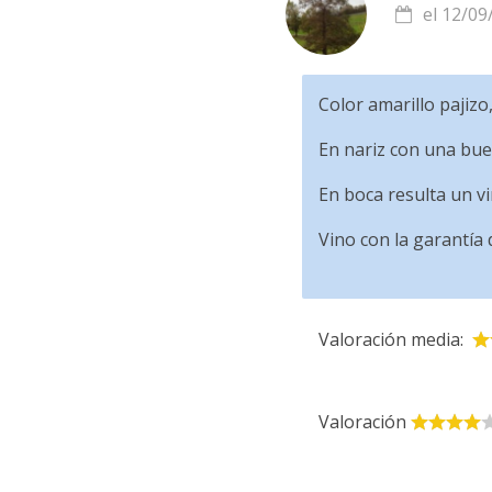
el 12/09
Color amarillo pajizo,
En nariz con una buen
En boca resulta un vi
Vino con la garantía 
Valoración media:
Valoración