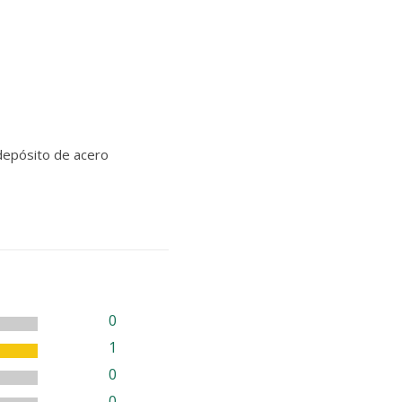
 depósito de acero
0
1
0
0