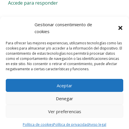
Accede para responder
Deja una respuesta
Gestionar consentimiento de
cookies
Lo siento, debes estar
conectado
para publicar un
Para ofrecer las mejores experiencias, utilizamos tecnologías como las
comentario.
cookies para almacenar y/o acceder a la información del dispositivo. El
consentimiento de estas tecnologías nos permitirá procesar datos
Entra con tu red social
como el comportamiento de navegación o las identificaciones únicas
en este sitio. No consentir o retirar el consentimiento, puede afectar
He leído y acepto la
Política de Privacidad
negativamente a ciertas características y funciones.
Aceptar
Denegar
Ver preferencias
© 2026 Gaudaru -
Aviso legal
-
Política de privacidad
-
Política de
cookies
-
Marquistas Estudio Creativo
Política de cookies
Política de privacidad
Aviso legal