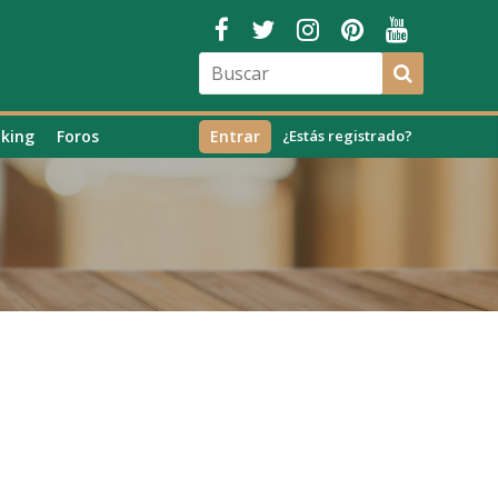
king
Foros
Entrar
¿Estás registrado?