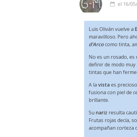
el 16/05
Luis Oliván vuelve a
maravilloso. Pero ah
d’Arco
como tinta, a
No es un rosado, es
definir de modo muy 
tintas que han ferme
A la
vista
es precioso 
fusiona con piel de c
brillante.
Su
nariz
resulta cauti
Frutas rojas decía, s
acompañan corteza de