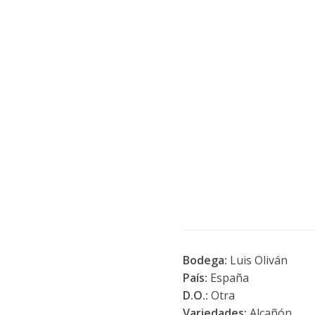
Bodega:
Luis Oliván
País:
España
D.O.:
Otra
Variedades:
Alcañón