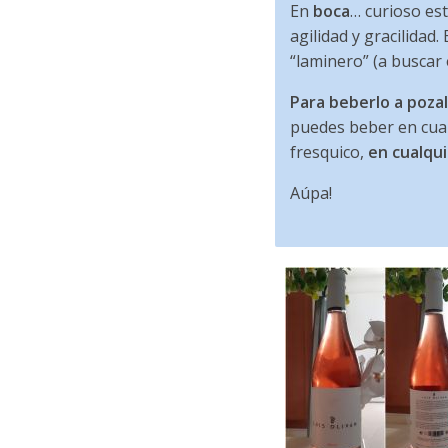
En
boca
… curioso es
agilidad y gracilidad.
“laminero” (a buscar 
Para beberlo a poza
puedes beber en cual
fresquico,
en cualqu
Aúpa!