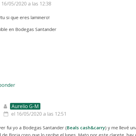
l 16/05/2020 a las 12:38
tu si que eres laminero!
nible en Bodegas Santander
sponder
Aurelio G-M
el 16/05/2020 a las 12:51
er fui yo a Bodegas Santander (
Beals cash&carry
) y me llevé una
el de Borja creo que lo recibe el lunes. Mato por este clarete, hay