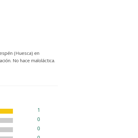
 Bespén (Huesca) en
ción. No hace maloláctica.
1
0
0
0