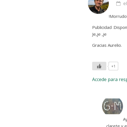
e
!Morrudo!
Publicidad :Dispo
Je,je ,je
Gracias Aurelio.
+1
Accede para re
Ay
clarete y 