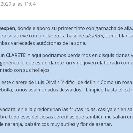
/2020 a las 11:04
Bespén
, donde elaboró su primer tinto con garnacha de allá
ora se atreve con un clarete, a base de
alcañón
, como blanc
mbas variedades autóctonas de la zona.
 un
CLARETE
. Y aquí podríamos perdernos en disquisiciones v
genérico lo que es un clarete: un vino joven elaborado con 
ntado con sus hollejos.
este clarete de Luis Oliván. Y difícil de definir. Como un ros
ebolla, tonos asalmonados desvaídos… Límpido hasta el extre
vadora, en ella predominan las frutas rojas, casi ya en en s
obre todo esas deliciosas cerecillas que también me salían en 
 naranja, balsámicos muy sutiles y flor de azahar.