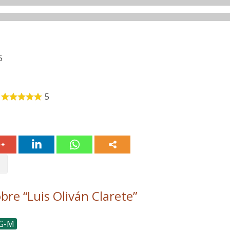
5
5
bre “
Luis Oliván Clarete
”
 G-M