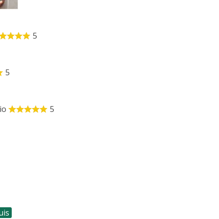
5
5
io
5
uis