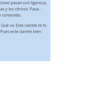
 cómo pasan con ligereza,
as y los cítricos. Pasa…
y contenido.
Qué va. Este clarete te lo
Pues este clarete bien