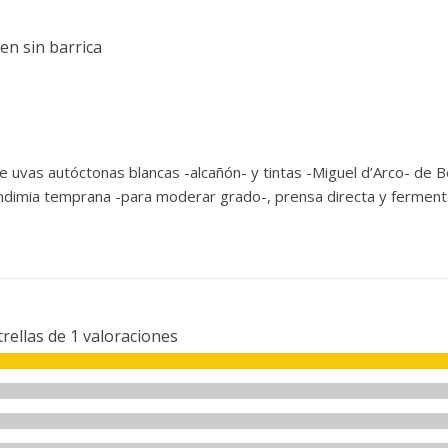
en sin barrica
e uvas autóctonas blancas -alcañón- y tintas -Miguel d’Arco- de
ndimia temprana -para moderar grado-, prensa directa y fermenta
trellas de
1
valoraciones