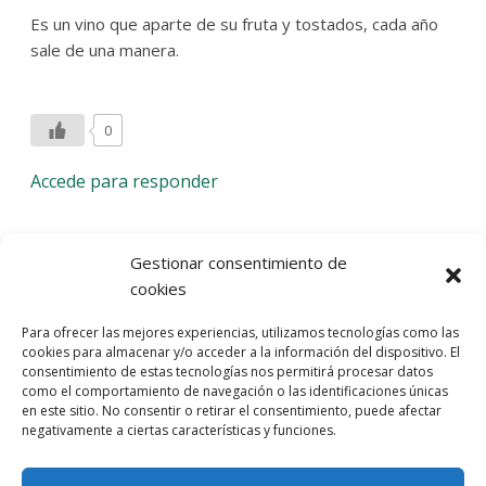
Es un vino que aparte de su fruta y tostados, cada año
sale de una manera.
0
Accede para responder
Deja una respuesta
Gestionar consentimiento de
cookies
Lo siento, debes estar
conectado
para publicar un
Para ofrecer las mejores experiencias, utilizamos tecnologías como las
comentario.
cookies para almacenar y/o acceder a la información del dispositivo. El
consentimiento de estas tecnologías nos permitirá procesar datos
Entra con tu red social
como el comportamiento de navegación o las identificaciones únicas
en este sitio. No consentir o retirar el consentimiento, puede afectar
He leído y acepto la
Política de Privacidad
negativamente a ciertas características y funciones.