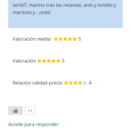
serlo!?, marino tras las retamas, anís y tomillo y
marisma y… ¡más!
Valoración media:
5
Valoración
5
Relación calidad-precio
4
+1
Accede para responder