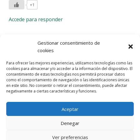
+1
Accede para responder
Deja una respuesta
Gestionar consentimiento de
cookies
Lo siento, debes estar
conectado
para publicar un
Para ofrecer las mejores experiencias, utilizamos tecnologías como las
comentario.
cookies para almacenar y/o acceder a la información del dispositivo. El
consentimiento de estas tecnologías nos permitirá procesar datos
Entra con tu red social
como el comportamiento de navegación o las identificaciones únicas
en este sitio. No consentir o retirar el consentimiento, puede afectar
He leído y acepto la
Política de Privacidad
negativamente a ciertas características y funciones.
Aceptar
Denegar
Ver preferencias