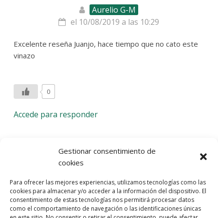
Aurelio G-M
el 10/08/2019 a las 10:29
Excelente reseña Juanjo, hace tiempo que no cato este
vinazo
0
Accede para responder
Deja una respuesta
Gestionar consentimiento de
cookies
Lo siento, debes estar
conectado
para publicar un
Para ofrecer las mejores experiencias, utilizamos tecnologías como las
comentario.
cookies para almacenar y/o acceder a la información del dispositivo. El
consentimiento de estas tecnologías nos permitirá procesar datos
Entra con tu red social
como el comportamiento de navegación o las identificaciones únicas
en este sitio. No consentir o retirar el consentimiento, puede afectar
He leído y acepto la
Política de Privacidad