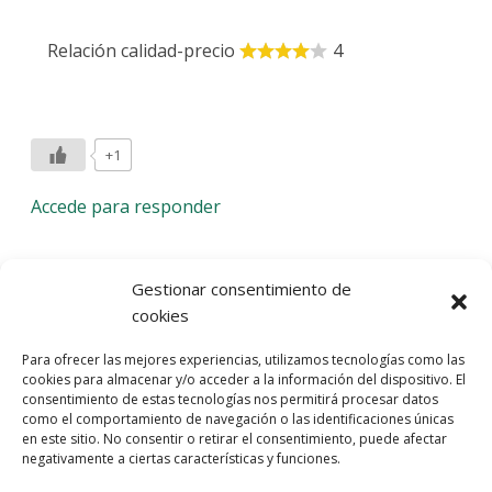
Relación calidad-precio
4
+1
Accede para responder
Deja una respuesta
Gestionar consentimiento de
cookies
Lo siento, debes estar
conectado
para publicar un
Para ofrecer las mejores experiencias, utilizamos tecnologías como las
comentario.
cookies para almacenar y/o acceder a la información del dispositivo. El
consentimiento de estas tecnologías nos permitirá procesar datos
Entra con tu red social
como el comportamiento de navegación o las identificaciones únicas
en este sitio. No consentir o retirar el consentimiento, puede afectar
He leído y acepto la
Política de Privacidad
negativamente a ciertas características y funciones.