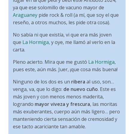
lugar en la que pedí y bebí este Antídoto 2024,
ya que ese solomillo de vacuno mayor de
Araguaney
pide rock & roll (a mí, que soy el que
reseño, a otros muchos, les pide otra cosa).
No sabía ni que existía, vi que era más joven
que
La Hormiga
, y oye, me llamó al verlo en la
carta.
Pleno acierto. Mira que me gustó
La Hormiga
,
pues este, aún más. Juer, ¡que cosa más buena!
Ninguno de los dos es un
ribera
al uso, son…
venga, va, que lo digo:
de nuevo cuño
. Este es
más joven y con menos menos maderita,
logrando
mayor viveza y frescura
, las moritas
más exuberantes, cuerpo aún más ligero… pero
manteniendo cierta sensación de cremosidad y
ese tacto acariciante tan amable.