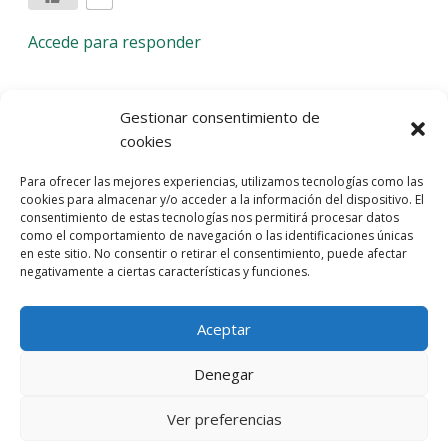
Accede para responder
Deja una respuesta
Gestionar consentimiento de
cookies
Lo siento, debes estar
conectado
para publicar un
Para ofrecer las mejores experiencias, utilizamos tecnologías como las
comentario.
cookies para almacenar y/o acceder a la información del dispositivo. El
consentimiento de estas tecnologías nos permitirá procesar datos
Entra con tu red social
como el comportamiento de navegación o las identificaciones únicas
en este sitio. No consentir o retirar el consentimiento, puede afectar
He leído y acepto la
Política de Privacidad
negativamente a ciertas características y funciones.
Aceptar
Denegar
Ver preferencias
© 2026 Gaudaru -
Aviso legal
-
Política de privacidad
-
Política de