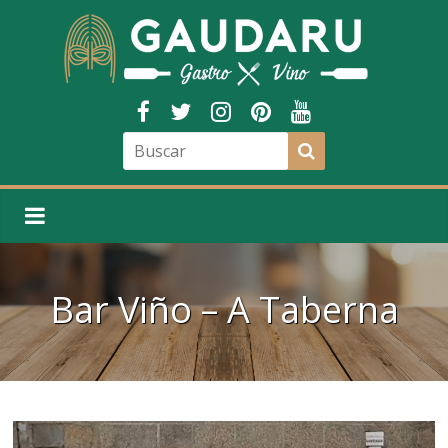
Bar Viño – A Taberna