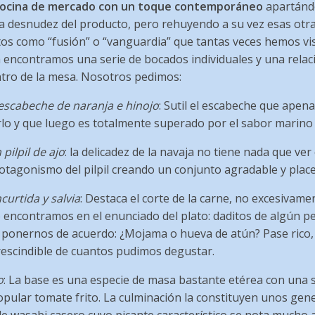
ocina de mercado con un toque contemporáneo
apartándo
 la desnudez del producto, pero rehuyendo a su vez esas otr
tos como “fusión” o “vanguardia” que tantas veces hemos vi
rta encontramos una serie de bocados individuales y una rela
ntro de la mesa. Nosotros pedimos:
scabeche de naranja e hinojo
: Sutil el escabeche que apenas
rlo y que luego es totalmente superado por el sabor marino
pilpil de ajo
: la delicadez de la navaja no tiene nada que ver
tagonismo del pilpil creando un conjunto agradable y plac
curtida y salvia
: Destaca el corte de la carne, no excesivamen
encontramos en el enunciado del plato: daditos de algún p
a ponernos de acuerdo: ¿Mojama o hueva de atún? Pase rico, 
rescindible de cuantos pudimos degustar.
o
: La base es una especie de masa bastante etérea con una 
pular tomate frito. La culminación la constituyen unos gen