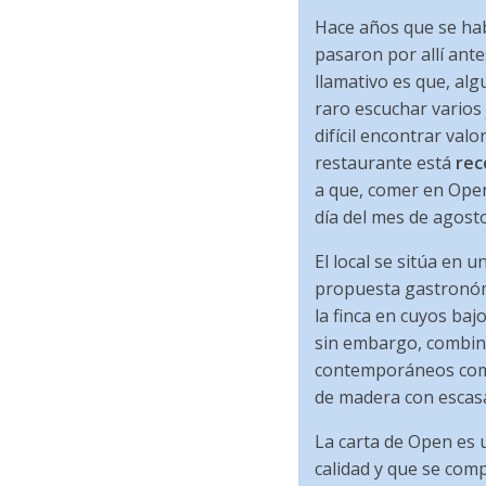
Hace años que se hab
pasaron por allí ant
llamativo es que, alg
raro escuchar varios 
difícil encontrar val
restaurante está
re
a que, comer en Open
día del mes de agosto
El local se sitúa en u
propuesta gastronómi
la finca en cuyos baj
sin embargo, combina
contemporáneos como 
de madera con escasa 
La carta de Open es
calidad y que se com