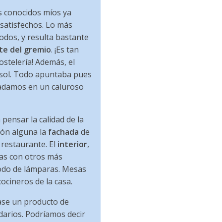
os conocidos míos ya
satisfechos. Lo más
todos, y resulta bastante
te del gremio
. ¡Es tan
ostelería! Además, el
psol. Todo apuntaba pues
sladamos en un caluroso
 pensar la calidad de la
ión alguna la
fachada
de
 restaurante. El
interior
,
las con otros más
modo de lámparas. Mesas
ocineros de la casa.
ase un producto de
darios. Podríamos decir