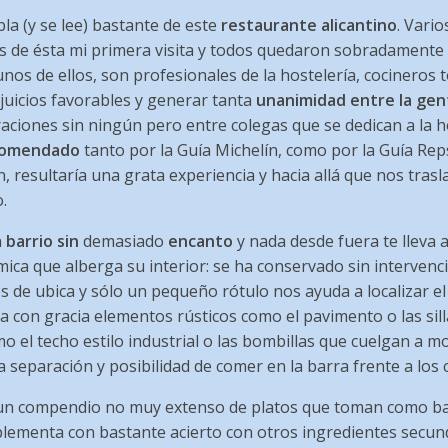
la (y se lee) bastante de este
restaurante alicantino
. Vari
es de ésta mi primera visita y todos quedaron sobradamente 
unos de ellos, son profesionales de la hostelería, cocineros 
juicios favorables y generar tanta
unanimidad entre la gen
oraciones sin ningún pero entre colegas que se dedican a la h
comendado
tanto por la Guía Michelín, como por la Guía Re
, resultaría una grata experiencia y hacia allá que nos tra
.
n
barrio sin
demasiado
encanto
y nada desde fuera te lleva a
ca que alberga su interior: se ha conservado sin intervenc
os de ubica y sólo un pequeño rótulo nos ayuda a localizar el
 con gracia elementos rústicos como el pavimento o las sil
el techo estilo industrial o las bombillas que cuelgan a 
separación y posibilidad de comer en la barra frente a los c
 un compendio no muy extenso de platos que toman como b
plementa con bastante acierto con otros ingredientes secun