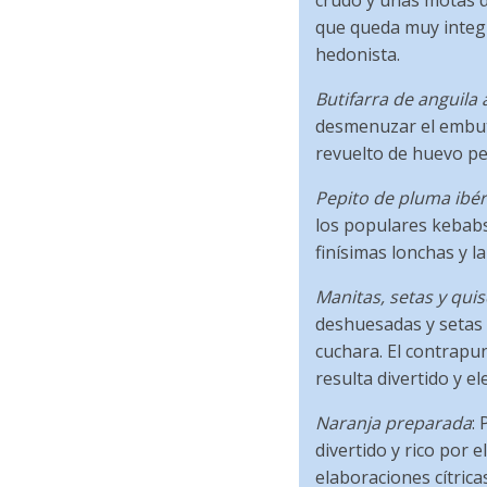
crudo y unas motas d
que queda muy integr
hedonista.
Butifarra de anguila
desmenuzar el embuti
revuelto de huevo pe
Pepito de pluma ibér
los populares kebabs 
finísimas lonchas y 
Manitas, setas y quis
deshuesadas y setas 
cuchara. El contrapun
resulta divertido y el
Naranja preparada
:
divertido y rico por 
elaboraciones cítrica