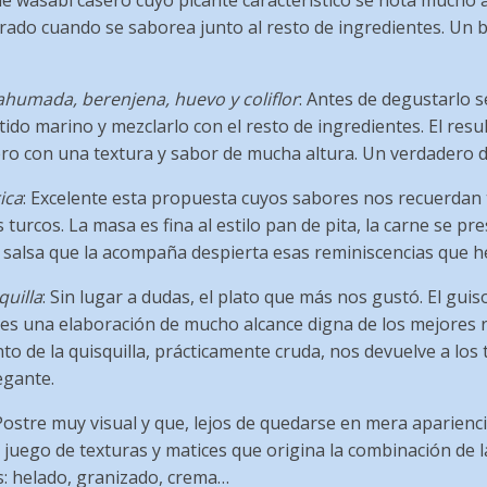
e wasabi casero cuyo picante característico se nota mucho a
ado cuando se saborea junto al resto de ingredientes. Un b
 ahumada, berenjena, huevo y coliflor
: Antes de degustarlo s
do marino y mezclarlo con el resto de ingredientes. El resu
ro con una textura y sabor de mucha altura. Un verdadero di
ica
: Excelente esta propuesta cuyos sabores nos recuerdan
turcos. La masa es fina al estilo pan de pita, la carne se pr
la salsa que la acompaña despierta esas reminiscencias que 
quilla
: Sin lugar a dudas, el plato que más nos gustó. El gui
es una elaboración de mucho alcance digna de los mejores r
to de la quisquilla, prácticamente cruda, nos devuelve a los
egante.
 Postre muy visual y que, lejos de quedarse en mera aparienc
el juego de texturas y matices que origina la combinación de l
s: helado, granizado, crema…