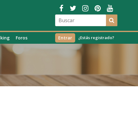
king
Foros
Entrar
¿Estás registrado?