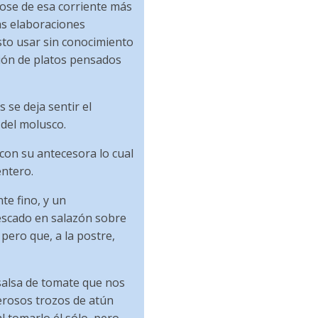
se de esa corriente más
as elaboraciones
sto usar sin conocimiento
ción de platos pensados
 se deja sentir el
 del molusco.
 con su antecesora lo cual
entero.
te fino, y un
escado en salazón sobre
pero que, a la postre,
salsa de tomate que nos
erosos trozos de atún