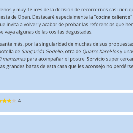
lenos y
muy felices
de la decisión de recorrernos casi cien
uesta de Open. Destacaré especialmente la
“cocina caliente”
ue invita a volver y acabar de probar las referencias que he
se vaya algunas de las cositas degustadas.
sante más, por la singularidad de muchas de sus propuestas
otella de
Sangarida Godello
, otra de
Quatre Xarel•los
y una
0 manzanas
para acompañar el postre.
Servicio
super cercan
las grandes bazas de esta casa que les aconsejo no perdérsel
4