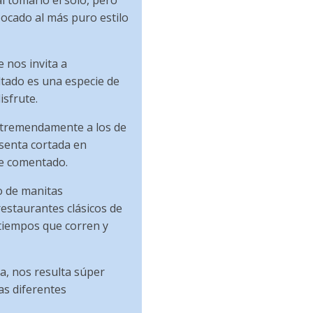
l tomarlo él sólo, pero
ocado al más puro estilo
e nos invita a
ltado es una especie de
sfrute.
 tremendamente a los de
esenta cortada en
he comentado.
so de manitas
estaurantes clásicos de
 tiempos que corren y
ia, nos resulta súper
as diferentes