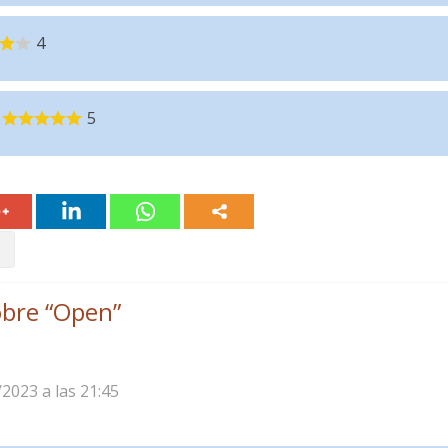
4
5
bre “
Open
”
/2023 a las 21:45