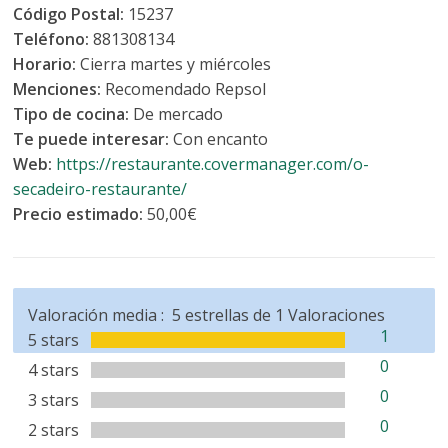
Código Postal:
15237
Teléfono:
881308134
Horario:
Cierra martes y miércoles
Menciones:
Recomendado Repsol
Tipo de cocina:
De mercado
Te puede interesar:
Con encanto
Web:
https://restaurante.covermanager.com/o-
secadeiro-restaurante/
Precio estimado:
50,00€
Valoración media :
5
estrellas de
1
Valoraciones
1
5 stars
0
4 stars
0
3 stars
0
2 stars