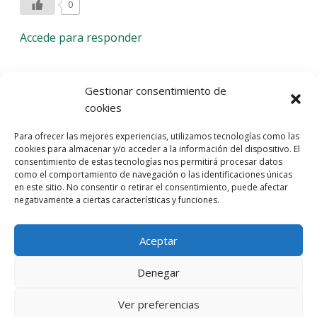
0
Accede para responder
Deja una respuesta
Gestionar consentimiento de
cookies
Lo siento, debes estar
conectado
para publicar un
Para ofrecer las mejores experiencias, utilizamos tecnologías como las
comentario.
cookies para almacenar y/o acceder a la información del dispositivo. El
consentimiento de estas tecnologías nos permitirá procesar datos
Entra con tu red social
como el comportamiento de navegación o las identificaciones únicas
en este sitio. No consentir o retirar el consentimiento, puede afectar
He leído y acepto la
Política de Privacidad
negativamente a ciertas características y funciones.
Aceptar
Denegar
Ver preferencias