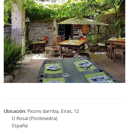
Ubicación:
Picons darriba, Eiras, 12
O Rosal (Pontevedra)
España