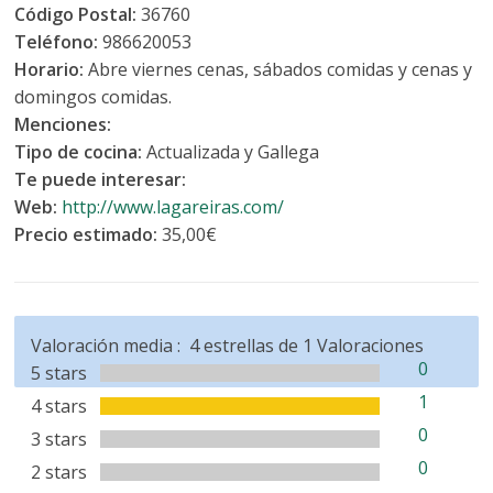
Código Postal:
36760
Teléfono:
986620053
Horario:
Abre viernes cenas, sábados comidas y cenas y
domingos comidas.
Menciones:
Tipo de cocina:
Actualizada y Gallega
Te puede interesar:
Web:
http://www.lagareiras.com/
Precio estimado:
35,00€
Valoración media :
4
estrellas de
1
Valoraciones
0
5 stars
1
4 stars
0
3 stars
0
2 stars