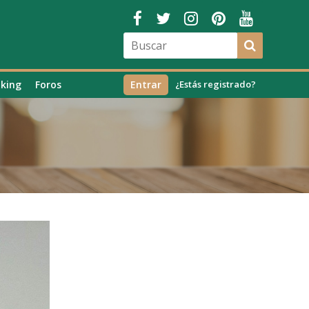
king
Foros
Entrar
¿Estás registrado?