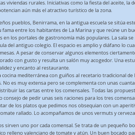
tas viviendas rurales. Iniciativas como la fiesta del aceite, la 
otencian aún más el atractivo turístico de la zona.
ños pueblos, Benirrama, en la antigua escuela se sitúa est
u fama entre los habitantes de La Marina y que reúne un b
s en los portales de gastronomía más populares. La sala se 
la del antiguo colegio. El espacio es amplio y diáfano lo c
 mesas. A pesar de conservar algunos elementos ciertamente
orado con gusto y resulta un salón muy acogedor. Una estu
lidez y encanto al restaurante.
a cocina mediterránea con guiños al recetario tradicional d
s. No es muy extensa pero se complementa con unas cuanta
istribuir las cartas entre los comensales. Todas las propues
o consejo de pedir unas seis raciones para los tres comen
utar de los platos que pedimos nos obsequian con un aperiti
 tomate rallado. Lo acompañamos de unos vermuts y cerveza
nos sirven uno por cada comensal. Se trata de un pequeño boc
pico relleno valenciano de tomate y atún. Un buen bocado par