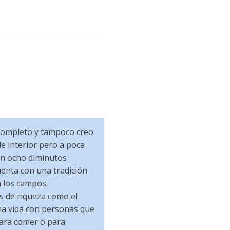
t completo y tampoco creo
le interior pero a poca
man ocho diminutos
enta con una tradición
n los campos.
es de riqueza como el
ha vida con personas que
para comer o para