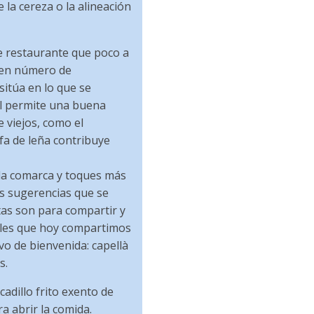
de la cereza o la alineación
e restaurante que poco a
uen número de
sitúa en lo que se
ual permite una buena
 viejos, como el
fa de leña contribuye
e la comarca y toques más
s sugerencias que se
tas son para compartir y
sales que hoy compartimos
vo de bienvenida: capellà
s.
adillo frito exento de
a abrir la comida.