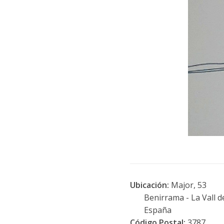
Ubicación:
Major, 53
Benirrama - La Vall de G
España
Código Postal:
3787