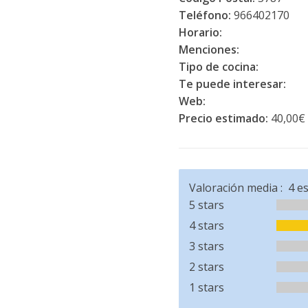
Teléfono:
966402170
Horario:
Menciones:
Tipo de cocina:
Te puede interesar:
Web:
Precio estimado:
40,00€
Valoración media :
4
es
5 stars
4 stars
3 stars
2 stars
1 stars