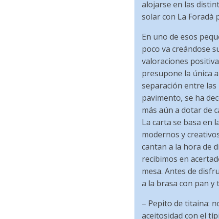
alojarse en las distin
solar con La Foradà p
En uno de esos peque
poco va creándose s
valoraciones positiva
presupone la única au
separación entre las
pavimento, se ha dec
más aún a dotar de ca
La carta se basa en l
modernos y creativo
cantan a la hora de d
recibimos en acertad
mesa. Antes de disfr
a la brasa con pan y
– Pepito de titaina: 
aceitosidad con el tí