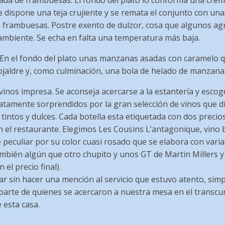
da de frambuesas: El fondo del plato lo conforma una crem
se dispone una teja crujiente y se remata el conjunto con un
 frambuesas. Postre exento de dulzor, cosa que algunos ag
ambiente. Se echa en falta una temperatura más baja.
En el fondo del plato unas manzanas asadas con caramelo qu
hojaldre y, como culminación, una bola de helado de manzan
 vinos impresa. Se aconseja acercarse a la estantería y escog
tamente sorprendidos por la gran selección de vinos que d
intos y dulces. Cada botella esta etiquetada con dos precios:
n el restaurante. Elegimos Les Cousins L’antagonique, vino 
peculiar por su color cuasi rosado que se elabora con varia
ambién algún que otro chupito y unos GT de Martin Millers 
el precio final).
r sin hacer una mención al servicio que estuvo atento, simp
 parte de quienes se acercaron a nuestra mesa en el transcu
 esta casa.