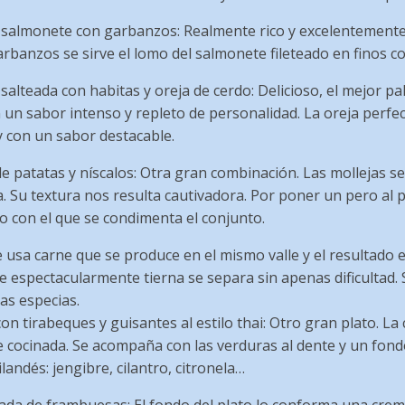
e salmonete con garbanzos: Realmente rico y excelentemente
rbanzos se sirve el lomo del salmonete fileteado en finos co
 salteada con habitas y oreja de cerdo: Delicioso, el mejor pa
 un sabor intenso y repleto de personalidad. La oreja perfe
y con un sabor destacable.
e patatas y níscalos: Otra gran combinación. Las mollejas s
. Su textura nos resulta cautivadora. Por poner un pero al 
o con el que se condimenta el conjunto.
e usa carne que se produce en el mismo valle y el resultado 
e espectacularmente tierna se separa sin apenas dificultad. S
as especias.
on tirabeques y guisantes al estilo thai: Otro gran plato. La
 cocinada. Se acompaña con las verduras al dente y un fon
ilandés: jengibre, cilantro, citronela…