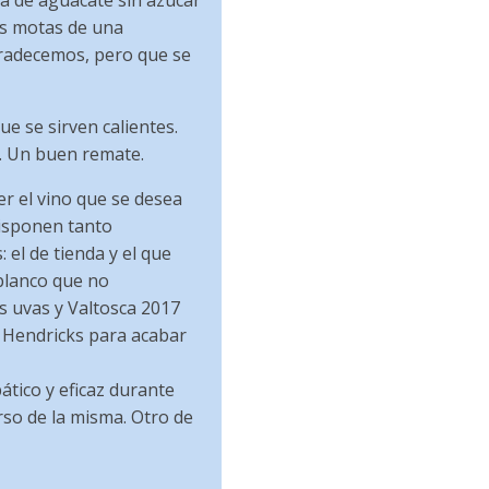
a de aguacate sin azúcar
as motas de una
radecemos, pero que se
e se sirven calientes.
a. Un buen remate.
er el vino que se desea
isponen tanto
 el de tienda y el que
blanco que no
s uvas y Valtosca 2017
y Hendricks para acabar
ático y eficaz durante
rso de la misma. Otro de