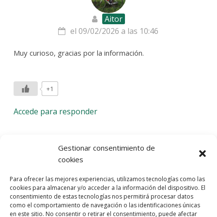
Aitor
el 09/02/2026 a las 10:46
Muy curioso, gracias por la información.
+1
Accede para responder
Deja una respuesta
Gestionar consentimiento de
cookies
Lo siento, debes estar
conectado
para publicar un
Para ofrecer las mejores experiencias, utilizamos tecnologías como las
comentario.
cookies para almacenar y/o acceder a la información del dispositivo. El
consentimiento de estas tecnologías nos permitirá procesar datos
Entra con tu red social
como el comportamiento de navegación o las identificaciones únicas
en este sitio. No consentir o retirar el consentimiento, puede afectar
He leído y acepto la
Política de Privacidad