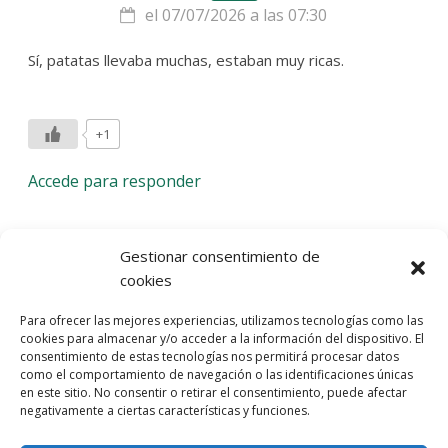
el 07/07/2026 a las 07:30
Sí, patatas llevaba muchas, estaban muy ricas.
+1
Accede para responder
Deja una respuesta
Gestionar consentimiento de
cookies
Lo siento, debes estar
conectado
para publicar un
Para ofrecer las mejores experiencias, utilizamos tecnologías como las
comentario.
cookies para almacenar y/o acceder a la información del dispositivo. El
consentimiento de estas tecnologías nos permitirá procesar datos
Entra con tu red social
como el comportamiento de navegación o las identificaciones únicas
en este sitio. No consentir o retirar el consentimiento, puede afectar
He leído y acepto la
Política de Privacidad
negativamente a ciertas características y funciones.