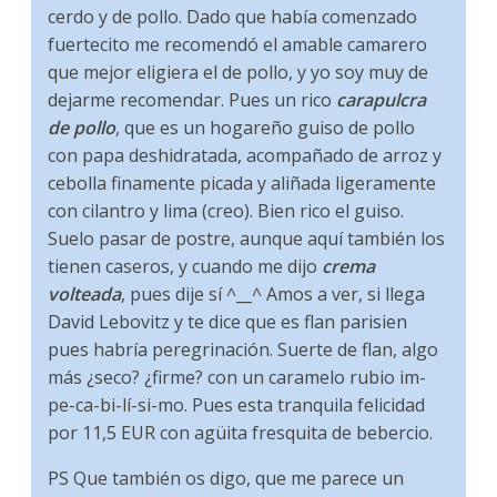
cerdo y de pollo. Dado que había comenzado
fuertecito me recomendó el amable camarero
que mejor eligiera el de pollo, y yo soy muy de
dejarme recomendar. Pues un rico
carapulcra
de pollo
, que es un hogareño guiso de pollo
con papa deshidratada, acompañado de arroz y
cebolla finamente picada y aliñada ligeramente
con cilantro y lima (creo). Bien rico el guiso.
Suelo pasar de postre, aunque aquí también los
tienen caseros, y cuando me dijo
crema
volteada
, pues dije sí ^__^ Amos a ver, si llega
David Lebovitz y te dice que es flan parisien
pues habría peregrinación. Suerte de flan, algo
más ¿seco? ¿firme? con un caramelo rubio im-
pe-ca-bi-lí-si-mo. Pues esta tranquila felicidad
por 11,5 EUR con agüita fresquita de bebercio.
PS Que también os digo, que me parece un