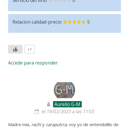
Servicio del vino
0
Relacion calidad-precio
5
+1
Accede para responder
Aurelio G-M
el 19/02/2023 a las 11:03
Madre mía,
rachi
y
carapulcra
, voy yo de entendidillo de