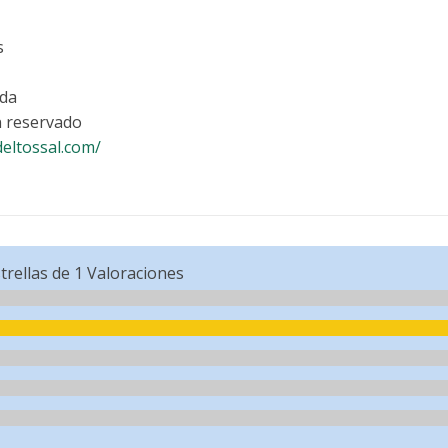
s
ada
 reservado
deltossal.com/
trellas de
1
Valoraciones