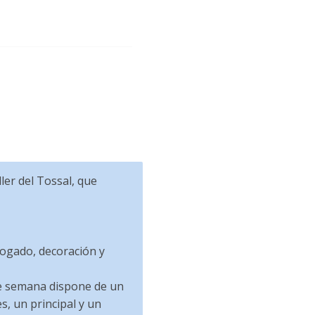
er del Tossal, que
ogado, decoración y
 de semana dispone de un
s, un principal y un