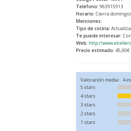
Teléfono:
963915913
Horario:
Cierra domingo
Menciones:
Tipo de cocina:
Actualiz
Te puede interesar:
Con
Web:
http://www.elceller
Precio estimado:
45,00€
Valoración media :
4
es
5 stars
4 stars
3 stars
2 stars
1 stars