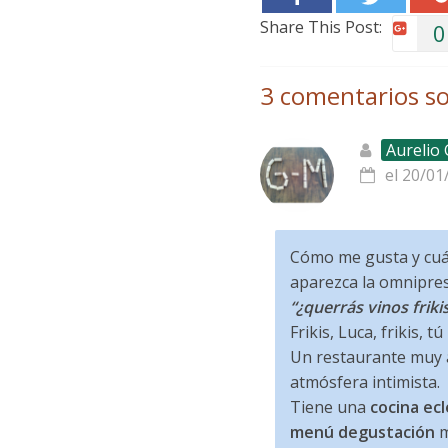
Share This Post:
0
3 comentarios so
Aurelio
el 20/01
Cómo me gusta y cuán
aparezca la omnipre
“¿querrás vinos friki
Frikis, Luca, frikis, t
Un restaurante muy a
atmósfera intimista.
Tiene una
cocina ecl
menú degustación
m