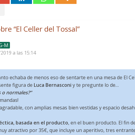
bre “
El Celler del Tossal
”
 G-M
/2019 a las 15:14
to echaba de menos eso de sentarte en una mesa de El Cell
sente figura de
Luca Bernasconi
y te pregunte lo de…
s o normales?”
ú mandas!
gradable, con amplias mesas bien vestidas y espacio desah
éctica, basada en el producto
, en el buen producto. El fin
uy atractivo por 35€, que incluye un aperitivo, tres entrante