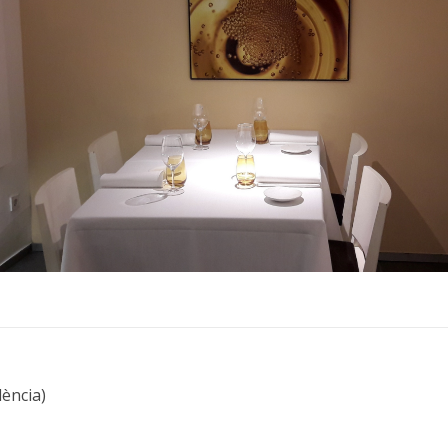
ència)