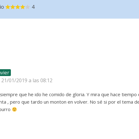
io
4
avier
l 21/01/2019 a las 08:12
siempre que he ido he comido de gloria. Y mira que hace tiempo q
nta , pero que tardo un monton en volver. No sé si por el tema 
 burro