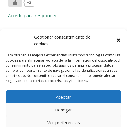
+2
Accede para responder
Deja una respuesta
Gestionar consentimiento de
cookies
Lo siento, debes estar
conectado
para publicar un
Para ofrecer las mejores experiencias, utilizamos tecnologías como las
comentario.
cookies para almacenar y/o acceder a la información del dispositivo. El
consentimiento de estas tecnologías nos permitirá procesar datos
Entra con tu red social
como el comportamiento de navegación o las identificaciones únicas
en este sitio. No consentir o retirar el consentimiento, puede afectar
He leído y acepto la
Política de Privacidad
negativamente a ciertas características y funciones.
Aceptar
Denegar
Ver preferencias