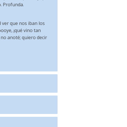
o. Profunda.
l ver que nos iban los
oooye, ¡qué vino tan
 no anoté; quiero decir