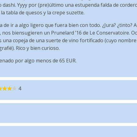
o dashi. Yyyy por (pre)último una estupenda falda de corder
la tabla de quesos y la crepe suzette.
a de ir a algo ligero que fuera bien con todo. ¿Jura? ¿tinto? A
e, nos biensugieren un Prunelard ’16 de Le Conservatoire. O
s una copeja de una suerte de vino fortificado (cuyo nombre
rafié). Rico y bien curioso.
 cenado por algo menos de 65 EUR.
4