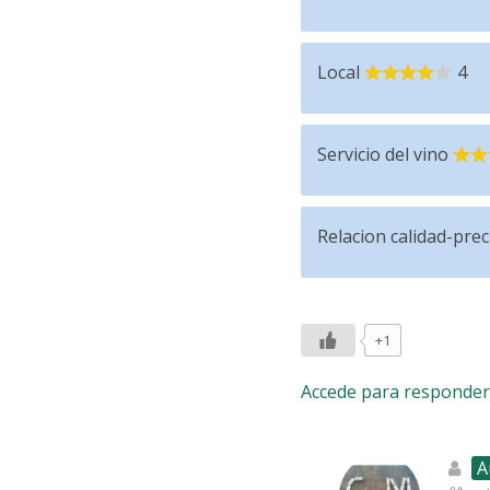
Local
4
Servicio del vino
Relacion calidad-prec
+1
Accede para responder
A