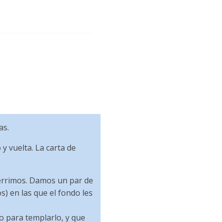
as.
y vuelta. La carta de
uérrimos. Damos un par de
) en las que el fondo les
o para templarlo, y que