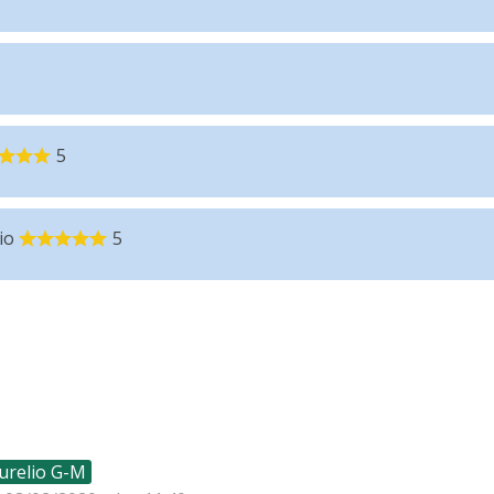
5
io
5
urelio G-M