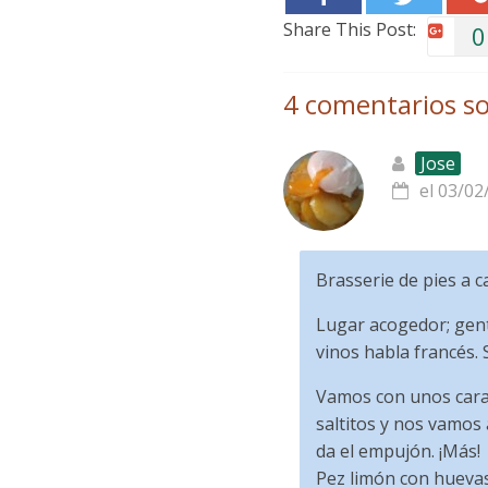
Share This Post:
0
4 comentarios so
Jose
el 03/02
Brasserie de pies a c
Lugar acogedor; gente
vinos habla francés. 
Vamos con unos carac
saltitos y nos vamos
da el empujón. ¡Más!
Pez limón con huevas