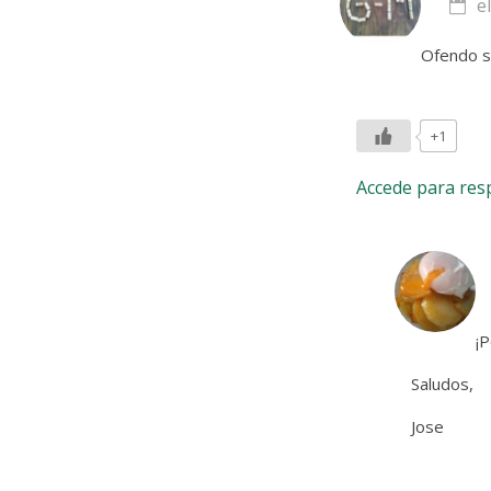
e
Ofendo si
+1
Accede para re
¡P
Saludos,
Jose