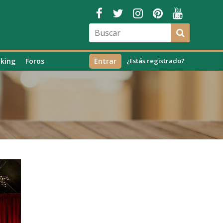
king
Foros
Entrar
¿Estás registrado?