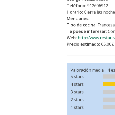
Teléfono:
912606912
Horario:
Cierra las noch
Menciones:
Tipo de cocina:
Francesa
Te puede interesar:
Con
Web:
http://www.restaur
Precio estimado:
65,00€
Valoración media :
4
es
5 stars
4 stars
3 stars
2 stars
1 stars