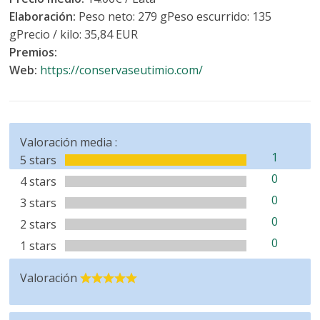
Elaboración:
Peso neto: 279 gPeso escurrido: 135
gPrecio / kilo: 35,84 EUR
Premios:
Web:
https://conservaseutimio.com/
Valoración media :
1
5 stars
0
4 stars
0
3 stars
0
2 stars
0
1 stars
Valoración