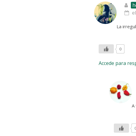
h
e
La irregu
0
Accede para re
A 