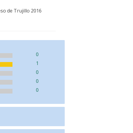
so de Trujillo 2016
0
1
0
0
0