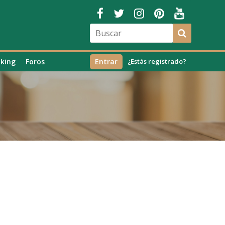
king
Foros
Entrar
¿Estás registrado?