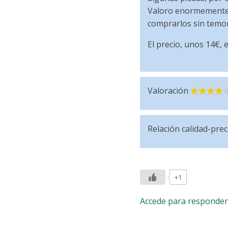
Valoro enormemente 
comprarlos sin temor
El precio, unos 14€, e
Valoración
Relación calidad-prec
+1
Accede para responder