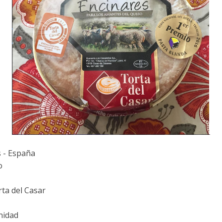
 - España
o
rta del Casar
nidad