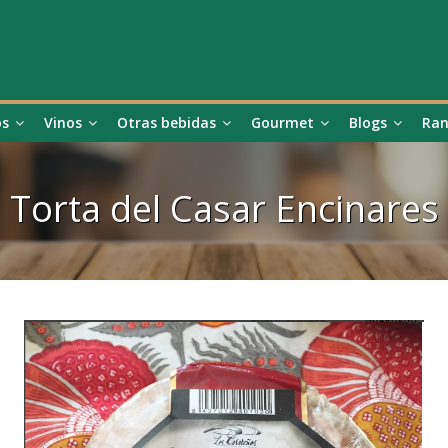
os
Vinos
Otras bebidas
Gourmet
Blogs
Ran
Torta del Casar Encinares