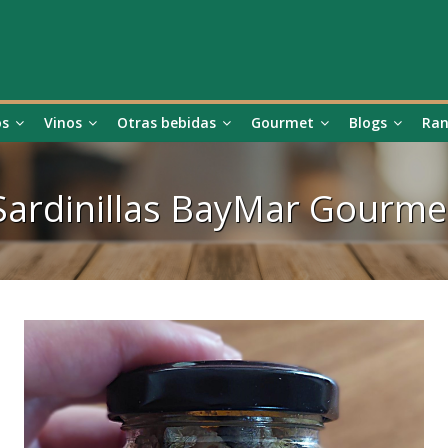
os
Vinos
Otras bebidas
Gourmet
Blogs
Ran
Sardinillas BayMar Gourme