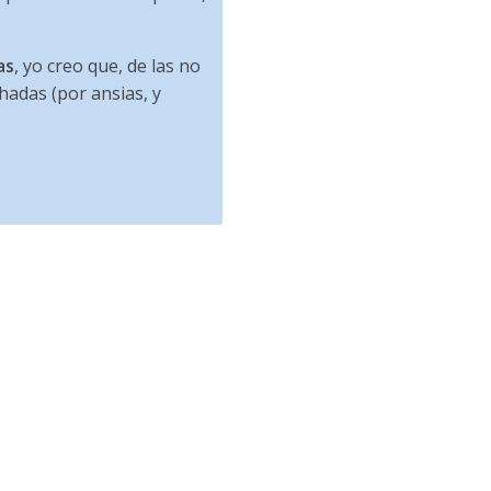
as
, yo creo que, de las no
adas (por ansias, y