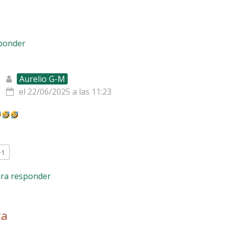
sponder
Aurelio G-M
el 22/06/2025 a las 11:23
+1
ara responder
ta