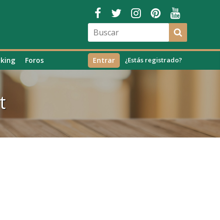
king
Foros
Entrar
¿Estás registrado?
t