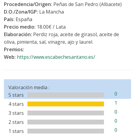
Procedencia/Origen:
Peñas de San Pedro (Albacete)
D.O./Zona/IGP:
La Mancha
País:
España
Precio medio:
18.00€ / Lata
Elaboración:
Perdiz roja, aceite de girasol, aceite de
oliva, pimienta, sal, vinagre, ajo y laurel.
Premios:
Web:
https://www.escabechesantano.es/
Valoración media :
0
5 stars
1
4 stars
0
3 stars
0
2 stars
0
1 stars