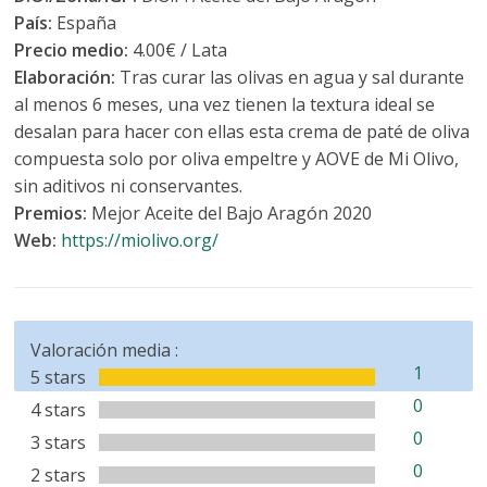
País:
España
Precio medio:
4.00€ / Lata
Elaboración:
Tras curar las olivas en agua y sal durante
al menos 6 meses, una vez tienen la textura ideal se
desalan para hacer con ellas esta crema de paté de oliva
compuesta solo por oliva empeltre y AOVE de Mi Olivo,
sin aditivos ni conservantes.
Premios:
Mejor Aceite del Bajo Aragón 2020
Web:
https://miolivo.org/
Valoración media :
1
5 stars
0
4 stars
0
3 stars
0
2 stars