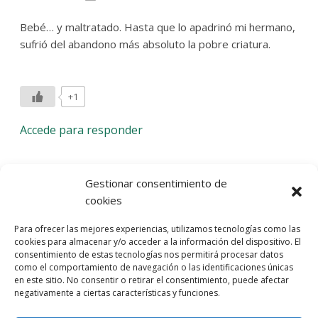
Bebé… y maltratado. Hasta que lo apadrinó mi hermano,
sufrió del abandono más absoluto la pobre criatura.
+1
Accede para responder
Deja una respuesta
Gestionar consentimiento de
cookies
Lo siento, debes estar
conectado
para publicar un
Para ofrecer las mejores experiencias, utilizamos tecnologías como las
comentario.
cookies para almacenar y/o acceder a la información del dispositivo. El
consentimiento de estas tecnologías nos permitirá procesar datos
Entra con tu red social
como el comportamiento de navegación o las identificaciones únicas
en este sitio. No consentir o retirar el consentimiento, puede afectar
He leído y acepto la
Política de Privacidad
negativamente a ciertas características y funciones.