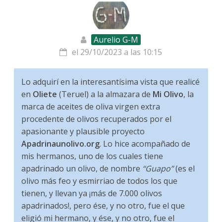
Aurelio G-M
el 29/10/2023 a las 10:15
Lo adquirí en la interesantísima vista que realicé
en
Oliete
(Teruel) a la almazara de
Mi Olivo
, la
marca de aceites de oliva virgen extra
procedente de olivos recuperados por el
apasionante y plausible proyecto
Apadrinaunolivo.org
. Lo hice acompañado de
mis hermanos, uno de los cuales tiene
apadrinado un olivo, de nombre
“Guapo”
(es el
olivo más feo y esmirriao de todos los que
tienen, y llevan ya ¡más de 7.000 olivos
apadrinados!, pero ése, y no otro, fue el que
eligió mi hermano, y ése, y no otro, fue el