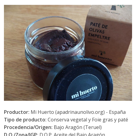
Productor:
Mi Huerto (apadrinaunolivo.org) - España
Tipo de producto:
Conserva vegetal y Foie gras y paté
Procedencia/Origen:
Bajo Aragón (Teruel)
D.O./Zona/IGP:
D.O.P. Aceite del Bajo Aragón