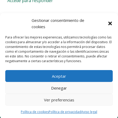
Accede para responder
Deja una respuesta
Gestionar consentimiento de
cookies
Lo siento, debes estar
conectado
para publicar un
Para ofrecer las mejores experiencias, utilizamos tecnologías como las
comentario.
cookies para almacenar y/o acceder a la información del dispositivo. El
consentimiento de estas tecnologías nos permitirá procesar datos
Entra con tu red social
como el comportamiento de navegación o las identificaciones únicas
en este sitio. No consentir o retirar el consentimiento, puede afectar
He leído y acepto la
Política de Privacidad
negativamente a ciertas características y funciones.
Aceptar
Denegar
Ver preferencias
© 2026 Gaudaru -
Aviso legal
-
Política de privacidad
-
Política de
cookies
-
Marquistas Estudio Creativo
Política de cookies
Política de privacidad
Aviso legal