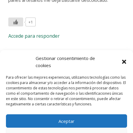
panes artesanos me deja bastante descolocado.
+1
Accede para responder
Deja una respuesta
Gestionar consentimiento de
cookies
Lo siento, debes estar
conectado
para publicar un
Para ofrecer las mejores experiencias, utilizamos tecnologías como las
comentario.
cookies para almacenar y/o acceder a la información del dispositivo. El
consentimiento de estas tecnologías nos permitirá procesar datos
Entra con tu red social
como el comportamiento de navegación o las identificaciones únicas
en este sitio. No consentir o retirar el consentimiento, puede afectar
He leído y acepto la
Política de Privacidad
negativamente a ciertas características y funciones.
Aceptar