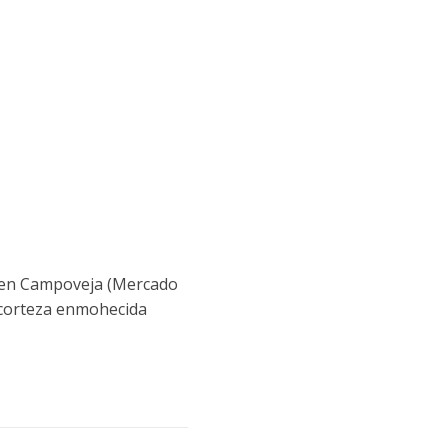
ré en Campoveja (Mercado
 corteza enmohecida