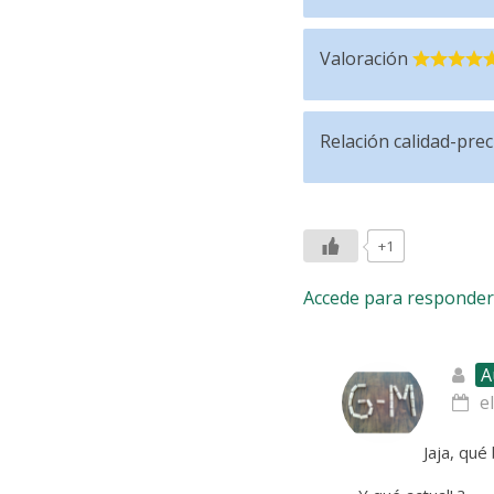
Valoración
Relación calidad-prec
+1
Accede para responder
A
e
Jaja, qué