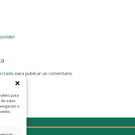
sponder
ta
ectado
para publicar un comentario.
 Privacidad
ookies para
 de estas
avegación o
miento,
rencias