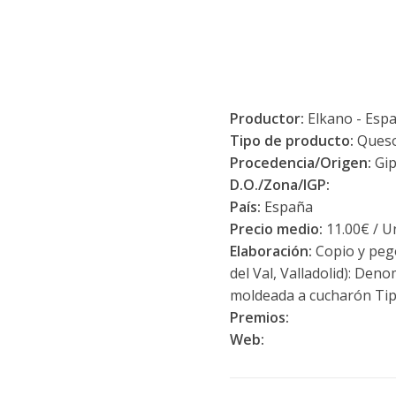
Productor:
Elkano - Esp
Tipo de producto:
Ques
Procedencia/Origen:
Gip
D.O./Zona/IGP:
País:
España
Precio medio:
11.00€ / U
Elaboración:
Copio y pego
del Val, Valladolid): De
moldeada a cucharón Tipo
Premios:
Web: