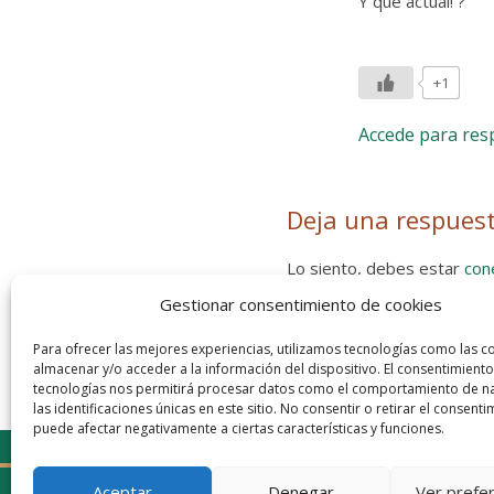
Y qué actual! ?
+1
Accede para re
Deja una respues
Lo siento, debes estar
con
Gestionar consentimiento de cookies
Entra con tu red social
He leído y acepto la
Política de
Para ofrecer las mejores experiencias, utilizamos tecnologías como las c
almacenar y/o acceder a la información del dispositivo. El consentimiento
tecnologías nos permitirá procesar datos como el comportamiento de n
las identificaciones únicas en este sitio. No consentir o retirar el consenti
puede afectar negativamente a ciertas características y funciones.
Aceptar
Denegar
Ver prefe