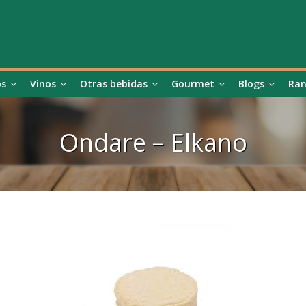
os
Vinos
Otras bebidas
Gourmet
Blogs
Ran
Ondare – Elkano