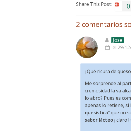
Share This Post:
0
2 comentarios so
Jose
el 29/12
¡ Qué ricura de queso 
Me sorprende al part
cremosidad la va alc
lo abro? Pues es como
apenas lo retiene, si
quesística”
que no se
sabor lácteo
¡ claro 