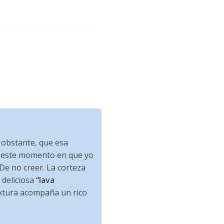
 obstante, que esa
 este momento en que yo
De no creer. La corteza
 deliciosa
“lava
extura acompaña un rico