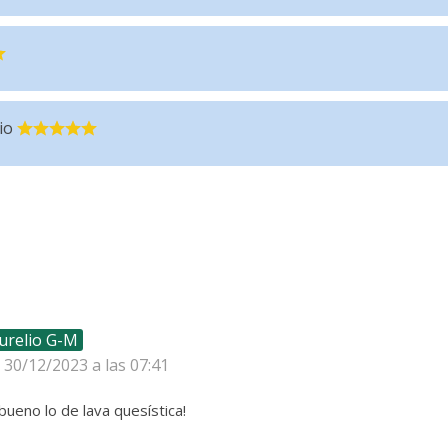
io
urelio G-M
l 30/12/2023 a las 07:41
 bueno lo de lava quesística!