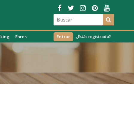
king
Foros
Entrar
¿Estás registrado?