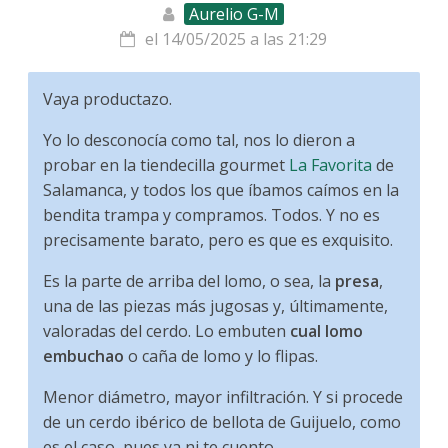
Aurelio G-M
el 14/05/2025 a las 21:29
Vaya productazo.
Yo lo desconocía como tal, nos lo dieron a
probar en la tiendecilla gourmet
La Favorita
de
Salamanca, y todos los que íbamos caímos en la
bendita trampa y compramos. Todos. Y no es
precisamente barato, pero es que es exquisito.
Es la parte de arriba del lomo, o sea, la
presa
,
una de las piezas más jugosas y, últimamente,
valoradas del cerdo. Lo embuten
cual lomo
embuchao
o caña de lomo y lo flipas.
Menor diámetro, mayor infiltración. Y si procede
de un cerdo ibérico de bellota de Guijuelo, como
es el caso, pues ya ni te cuento.