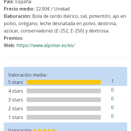
País:
España
Precio medio:
22.00€ / Unidad
Elaboración:
Bola de cerdo ibérico, sal, pimentón, ajo en
polvo, orégano, leche desnatada en polvo, dextrina,
azúcar, conservadores (E-252, E-250) y dextrosa.
Premios:
Web:
https://www.aljomar.es/es/
Valoración media :
1
5 stars
0
4 stars
0
3 stars
0
2 stars
0
1 stars
Valoración