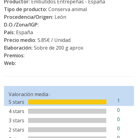
Productor:
Embutidos Entrepeñas - España
Tipo de producto:
Conserva animal
Procedencia/Origen:
León
D.O./Zona/IGP:
País:
España
Precio medio:
5.85€ / Unidad
Elaboración:
Sobre de 200 g aprox
Premios:
Web:
Valoración media :
1
5 stars
0
4 stars
0
3 stars
0
2 stars
0